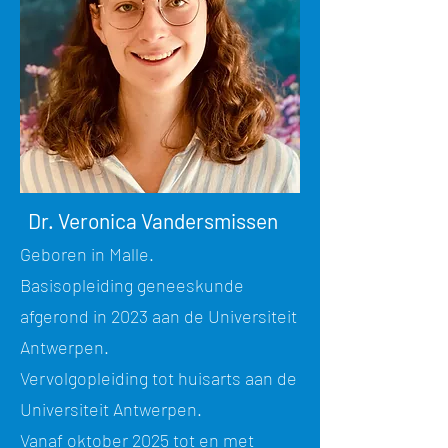
Dr. Veronica Vandersmissen
Geboren in Malle.
Basisopleiding geneeskunde
afgerond in 2023 aan de Universiteit
Antwerpen.
Vervolgopleiding tot huisarts aan de
Universiteit Antwerpen.
Vanaf oktober 2025 tot en met