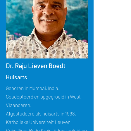
Dr. Raju Lieven Boedt
Huisarts
Geboren in Mumbai, India.
Geadopteerd en opgegroeid in West-
Vlaanderen.
Afgestudeerd als huisarts in 1998,
Katholieke Universiteit Leuven.
Vrijwilliger Rode Kruis tijdens opleiding