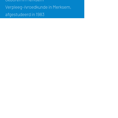
Verpleeg-/vroedkunde in Merksem,
afgestudeerd in 1983
Verschillende jaren als vroedvrouw
gewerkt op materniteit en
verlosafdeling, vooral in Brasschaat
Administratieve ondersteuning in een
houtverwerkend bedrijf en opvoeding
kinderen, zowel in België, vanaf 2007 in
Noorwegen
In 2012 : vroedvrouw in Sogndal
(Noorwegen), prenatale en
opvolging/ondersteuning tijdens arbeid
in de ziekenwagen naar kliniek.
In 2013 : verpleegkundige update in AZ
st Jozef (nu AZ Voorkempen), Malle ,
interim