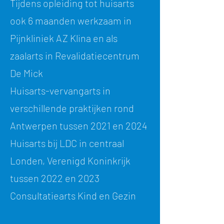
Tijdens opleiding tot huisarts
ook 6 maanden werkzaam in
Pijnkliniek AZ Klina en als
zaalarts in Revalidatiecentrum
De Mick
Huisarts-vervangarts in
verschillende praktijken rond
Antwerpen tussen 2021 en 2024
Huisarts bij LDC in centraal
Londen, Verenigd Koninkrijk
tussen 2022 en 2023
Consultatiearts Kind en Gezin