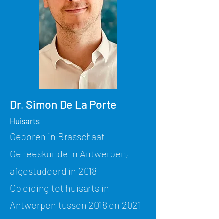
Dr. Simon De La Porte
Huisarts
Geboren in Brasschaat
Geneeskunde in Antwerpen,
afgestudeerd in 2018
Opleiding tot huisarts in
Antwerpen tussen 2018 en 2021