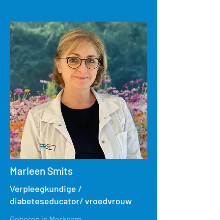
Marleen Smits
Verpleegkundige /
diabeteseducator/ vroedvrouw
Geboren in Merksem