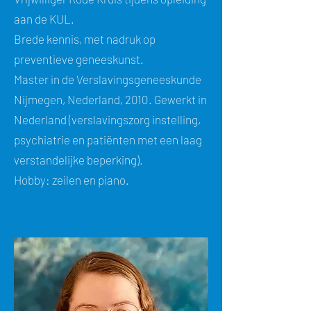
aan de KUL.
Brede kennis, met nadruk op
preventieve geneeskunst.
Master in de Verslavingsgeneeskunde
Nijmegen, Nederland, 2010. Gewerkt in
Nederland (verslavingszorg instelling,
psychiatrie en patiënten met een laag
verstandelijke beperking).
Hobby: zeilen en piano.